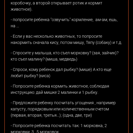
коробочку, а второй открывает ротик и кормит
животное).
- попросите ребенка "озвучить" кормление, ам-ам, ешь,
на ...
- Если у вас несколько животных, то попросите
накормить сначала кису, потом мишу, Тяпу (собаку) и т.д.
- Спросите у малыша, кто съел морковку? (зая, зайчик)?
кто съел малину? (миша, медведь)
- Спроси, кому ребенок дал рыбку? (мише) А кто еще
любит рыбку? (киса)
- Попросите ребенка кормить животное, соблюдая
инструкцию: дай мишке 2 малинки и 1 рыбку.
- Предложите ребенку посчитать угощения , например
капусту, порядковым или количественным счетом
(первая, вторая, третья...); (одна, две, три)
- Попросите ребенка посчитать так: 1 морковка, 2
морковки, 3...5 морковок.