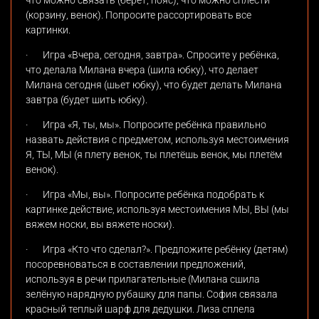
что можно связать (берет, пояс), что можно сплести
(корзину, венок). Попросите рассортировать все
картинки.
·
Игра «Вчера, сегодня, завтра». Спросите у ребёнка,
что делала Милана вчера (шила юбку), что делает
Милана сегодня (шьет юбку), что будет делать Милана
завтра (будет шить юбку).
·
Игра «Я, ты, мы». Попросите ребёнка правильно
назвать действия с предметом, используя местоимения
Я, ТЫ, МЫ (я плету венок, ты плетёшь венок, мы плетём
венок).
·
Игра «Мы, вы». Попросите ребёнка подобрать к
картинке действие, используя местоимения МЫ, ВЫ (мы
вяжем носки, вы вяжете носки).
·
Игра «Кто что сделал?». Предложите ребёнку (детям)
посоревноваться в составлении предложений,
используя в речи прилагательные (Милана сшила
зелёную нарядную рубашку для папы. София связала
красный теплый шарф для дедушки. Лиза сплела