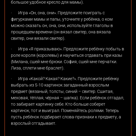
большое удобное кресло для мамы).
·
Игра «Он, она, они». Предложите поиграть с
фигурками мамы и папы, уточните у ребёнка, о ком
можно сказать он, она, они, используйте глаголы в
прошедшем времени (он вязал свитер, она вязала
свитер, они вязали свитер).
·
Игра «Я приказываю». Предложите ребёнку побыть в
роле короля (королевы) и научиться отдавать при казы
(Милана, сшей мне брюки. София, сшей мне перчатки.
Лиза, сплети мне браслет).
·
Игра «Какой? Какая? Какие?». Предложите ребёнку
выбрать из 5-10 картинок загаданный взрослым
предмет (вязаный, толсты, синий – свитер. Сшитая,
меховая, тёплая, чёрная – шапка). Если ребёнок отгадал,
то забирает картинку себе. Кто больше соберет
картинок, тот и выиграл. Поменяйтесь ролями. Теперь
пусть ребёнок подбирает слова-признаки к предмету, а
взрослый отгадывает.